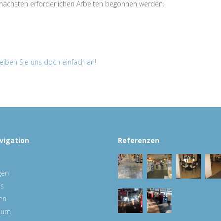
 nächsten erforderlichen Arbeiten begonnen werden.
eiben Sie uns doch einfach an!
vigation
Referenzen
gen
ns
en
sum