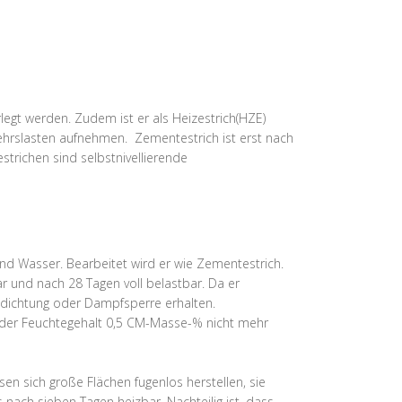
egt werden. Zudem ist er als Heizestrich(HZE)
ehrslasten aufnehmen. Zementestrich ist erst nach
trichen sind selbstnivellierende
nd Wasser. Bearbeitet wird er wie Zementestrich.
ar und nach 28 Tagen voll belastbar. Da er
Abdichtung oder Dampfsperre erhalten.
 der Feuchtegehalt 0,5 CM-Masse-% nicht mehr
en sich große Flächen fugenlos herstellen, sie
nach sieben Tagen heizbar. Nachteilig ist, dass