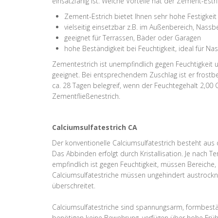
einsatzfähig ist. Welche Vorteile hat der Zement-Estri
Zement-Estrich bietet Ihnen sehr hohe Festigkeit
vielseitig einsetzbar z.B. im Außenbereich, Nassb
geeignet für Terrassen, Bäder oder Garagen
hohe Beständigkeit bei Feuchtigkeit, ideal für N
Zementestrich ist unempfindlich gegen Feuchtigkeit 
geeignet. Bei entsprechendem Zuschlag ist er frost
ca. 28 Tagen belegreif, wenn der Feuchtegehalt 2,0
Zementfließenestrich.
Calciumsulfatestrich CA
Der konventionelle Calciumsulfatestrich besteht aus
Das Abbinden erfolgt durch Kristallisation. Je nach 
empfindlich ist gegen Feuchtigkeit, müssen Bereiche,
Calciumsulfatestriche müssen ungehindert austrock
überschreitet.
Calciumsulfatestriche sind spannungsarm, formbeständ
benötigen keine Bewehrung, verfügen über hohe Frühf