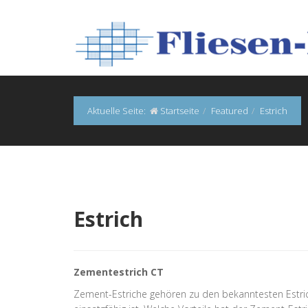
Aktuelle Seite:
Startseite
Featured
Estrich
Estrich
Zementestrich CT
Zement-Estriche gehören zu den bekanntesten Estrich