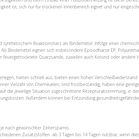
igkeit ist, sich nur für trockenen Innenbereich eignet und nur eingesc
synthetischem Reaktionsharz als Bindemittel. Infolge einer chemisch
d. Als Bindemittel eignen sich insbesondere Epoxidharze EP, Polyure
n feuergetrocknete Quarzsande, zuweilen auch Korund oder andere Ha
verlegen, härten schnell aus, bieten einen hohen Verschleißwiderstand
iner Vielzahl von Chemikalien, sind frostbeständig, haben eine gerin
, auf die jeweilige Situation zugeschnittene Rezepturabstimmung, in 
itungskosten. Außerdem können bei Entzündung gesundheitsgefährd
, je nach gewünschter Zeitersparnis.
rschiedenen Zusatzstoffen ab 3 Tagen bis 14 Tagen nutzbar, wenn dies