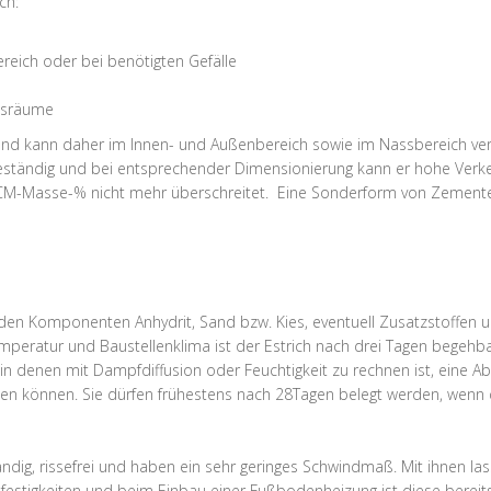
ch:
ereich oder bei benötigten Gefälle
assräume
und kann daher im Innen- und Außenbereich sowie im Nassbereich verl
beständig und bei entsprechender Dimensionierung kann er hohe Verk
0 CM-Masse-% nicht mehr überschreitet. Eine Sonderform von Zementes
 den Komponenten Anhydrit, Sand bzw. Kies, eventuell Zusatzstoffen u
Temperatur und Baustellenklima ist der Estrich nach drei Tagen begehb
 in denen mit Dampfdiffusion oder Feuchtigkeit zu rechnen ist, eine 
nen können. Sie dürfen frühestens nach 28Tagen belegt werden, wenn
ig, rissefrei und haben ein sehr geringes Schwindmaß. Mit ihnen lass
estigkeiten und beim Einbau einer Fußbodenheizung ist diese bereits 